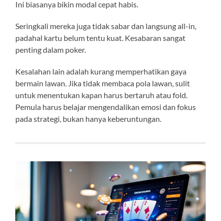
Ini biasanya bikin modal cepat habis.
Seringkali mereka juga tidak sabar dan langsung all-in,
padahal kartu belum tentu kuat. Kesabaran sangat
penting dalam poker.
Kesalahan lain adalah kurang memperhatikan gaya
bermain lawan. Jika tidak membaca pola lawan, sulit
untuk menentukan kapan harus bertaruh atau fold.
Pemula harus belajar mengendalikan emosi dan fokus
pada strategi, bukan hanya keberuntungan.