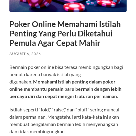
Poker Online Memahami Istilah
Penting Yang Perlu Diketahui
Pemula Agar Cepat Mahir
AUGUST 6, 2026
Bermain poker online bisa terasa membingungkan bagi
pemula karena banyak istilah yang
digunakan.
Memahami istilah penting dalam poker
online membantu pemain baru bermain dengan lebih
percaya diri dan cepat mengerti aturan permainan.
Istilah seperti “fold,” “raise,” dan “bluff” sering muncul
dalam permainan. Mengetahui arti kata-kata ini akan
membuat pengalaman bermain lebih menyenangkan
dan tidak membingungkan.